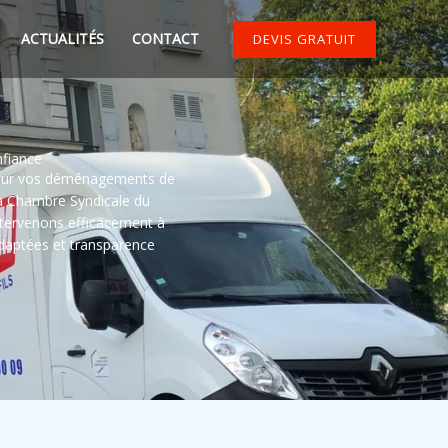
ACTUALITÉS
CONTACT
DEVIS GRATUIT
fiance
our vos déménagements de
la Chambre Syndicale du
ntervenons efficacement à
adaptées et transparence