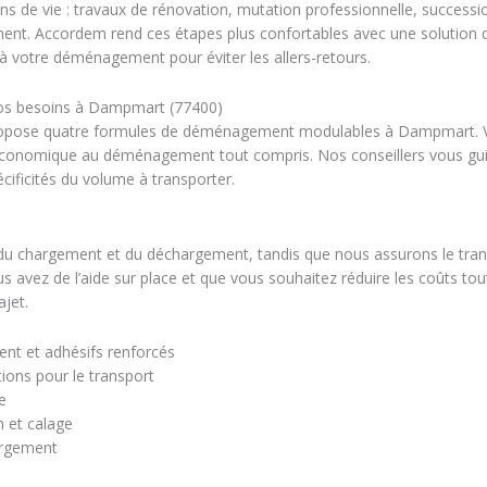
s de vie : travaux de rénovation, mutation professionnelle, successio
ment. Accordem rend ces étapes plus confortables avec une solution 
 à votre déménagement pour éviter les allers-retours.
os besoins à Dampmart (77400)
ropose quatre formules de déménagement modulables à Dampmart. Vo
économique au déménagement tout compris. Nos conseillers vous gui
écificités du volume à transporter.
 chargement et du déchargement, tandis que nous assurons le transp
vez de l’aide sur place et que vous souhaitez réduire les coûts tou
ajet.
nt et adhésifs renforcés
ions pour le transport
e
n et calage
argement