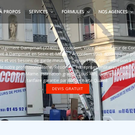
À PROPOS
SERVICES
FORMULES
NOS AGENCES
agement Dampmart (77400) : Accordem, Votre Déménageur de Con
nt à Dampmart en Seine-et-Marne ? Accordem vous accompagne p
rises et vos besoins de garde-meubles. Depuis 1986, notre adhésion à 
notre professionnalisme. Résidents, entreprises, militaires : nous i
la Seine-et-Marne. Estimation gratuite sous 48h, quatre solutions 
tarifaire garantie par notre Charte Qualité.
DEVIS GRATUIT