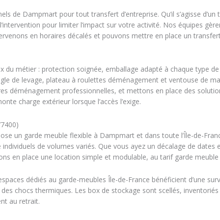
 de Dampmart pour tout transfert d’entreprise. Qu’il s’agisse d’un t
ntervention pour limiter l’impact sur votre activité. Nos équipes gèren
ntervenons en horaires décalés et pouvons mettre en place un transfert
x du métier : protection soignée, emballage adapté à chaque type d
ngle de levage, plateau à roulettes déménagement et ventouse de ma
res déménagement professionnelles, et mettons en place des soluti
nte charge extérieur lorsque l’accès l’exige.
77400)
e un garde meuble flexible à Dampmart et dans toute l’Île-de-France
 individuels de volumes variés. Que vous ayez un décalage de dates 
ons en place une location simple et modulable, au tarif garde meuble 
 espaces dédiés au garde-meubles Île-de-France bénéficient d’une surve
 des chocs thermiques. Les box de stockage sont scellés, inventoriés
t au retrait.