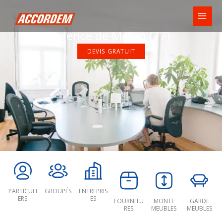
Aller
au
contenu
Agence de Melun (77)
DEVIS GRATUIT
PARTICULI
GROUPÉS
ENTREPRIS
ERS
ES
FOURNITU
MONTE
GARDE
RES
MEUBLES
MEUBLES