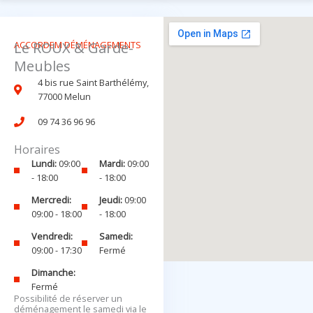
ACCORDEM DÉMÉNAGEMENTS
Le ROUX & Garde-
Meubles
4 bis rue Saint Barthélémy,
77000 Melun
09 74 36 96 96
Horaires
Lundi:
09:00
Mardi:
09:00
- 18:00
- 18:00
Mercredi:
Jeudi:
09:00
09:00 - 18:00
- 18:00
Vendredi:
Samedi:
09:00 - 17:30
Fermé
Dimanche:
Fermé
Possibilité de réserver un
déménagement le samedi via le