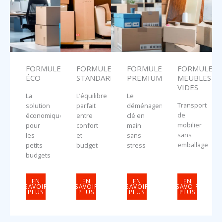
FORMULE
FORMULE
FORMULE
FORMULE
ÉCO
STANDARD
PREMIUM
MEUBLES
VIDES
La
L’équilibre
Le
Transport
solution
parfait
déménagement
de
économique
entre
clé en
mobilier
pour
confort
main
sans
les
et
sans
emballage
petits
budget
stress
budgets
EN
EN
EN
EN
SAVOIR
SAVOIR
SAVOIR
SAVOIR
PLUS
PLUS
PLUS
PLUS