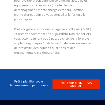
pour évaluer précisément le volume, les accès et les
équipements nécessaires (monte charge
demenagement, monte charge extérieur, location
monte charge), afin de vous conseiller la formule la
plus adaptée.
Prêt à organiser votre déménagement à Noisiel (77186)
? Contactez Accordem dès aujourd’hui. Nos conseillers
vous accompagnent pas à pas, du choix de la formule
au planning, jusqu’à l’installation finale, avec un service
de proximité, des équipes qualifiées et des
engagements clairs depuis 1986.
Prêt à planifier votre
OBTENIR MON DEVIS
déménagement particulier ?
GRATUIT