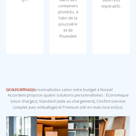
selon vos
containers
impératifs.
plombés, à
l’abri de la
poussière
et de
l’humidité
NOS FORMULES
Quatre offres personnalisées selon votre budget à Noisiel
Accordem propose quatre solutions personnalisées : Économique
(vous chargez), Standard (aide au chargement), Confort (service
complet avec emballage) et Premium (clé en main tout inclus).