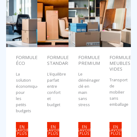
FORMULE
FORMULE
FORMULE
FORMULE
ÉCO
STANDARD
PREMIUM
MEUBLES
VIDES
La
L’équilibre
Le
Transport
solution
parfait
déménagement
de
économique
entre
clé en
mobilier
pour
confort
main
sans
les
et
sans
emballage
petits
budget
stress
budgets
EN
EN
EN
EN
SAVOIR
SAVOIR
SAVOIR
SAVOIR
PLUS
PLUS
PLUS
PLUS