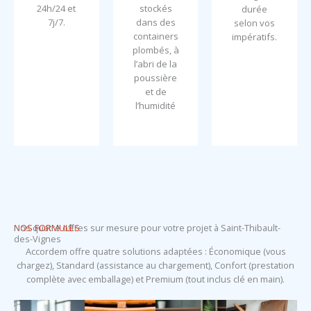
24h/24 et
stockés
durée
7j/7.
dans des
selon vos
containers
impératifs.
plombés, à
l’abri de la
poussière
et de
l’humidité
NOS FORMULES
Nos quatre offres sur mesure pour votre projet à Saint-Thibault-
des-Vignes
Accordem offre quatre solutions adaptées : Économique (vous
chargez), Standard (assistance au chargement), Confort (prestation
complète avec emballage) et Premium (tout inclus clé en main).