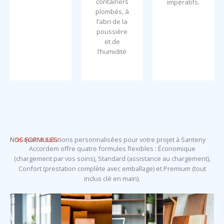
containers
impératifs.
plombés, à
l’abri de la
poussière
et de
l’humidité
NOS FORMULES
Nos quatre solutions personnalisées pour votre projet à Santeny
Accordem offre quatre formules flexibles : Économique
(chargement par vos soins), Standard (assistance au chargement),
Confort (prestation complète avec emballage) et Premium (tout
inclus clé en main).