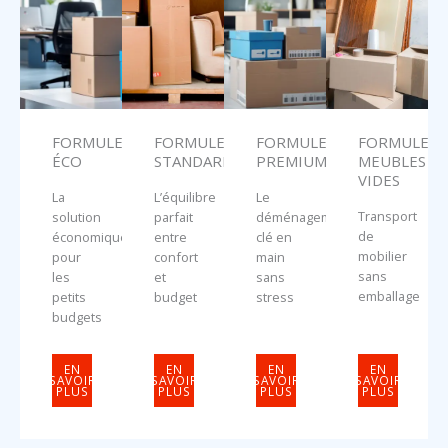
FORMULE
FORMULE
FORMULE
FORMULE
ÉCO
STANDARD
PREMIUM
MEUBLES
VIDES
La
L’équilibre
Le
Transport
solution
parfait
déménagement
de
économique
entre
clé en
mobilier
pour
confort
main
sans
les
et
sans
emballage
petits
budget
stress
budgets
EN
EN
EN
EN
SAVOIR
SAVOIR
SAVOIR
SAVOIR
PLUS
PLUS
PLUS
PLUS