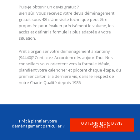
Puis-je obtenir un devis gratuit ?
Bien sûr. Vous recevez votre devis déménagement
gratuit sous 48h. Une visite technique peut être
proposée pour évaluer précisément le volume, les
accès et définir la formule la plus adaptée à votre
situation.
Prêt à organiser votre déménagement à Santeny
(94440)? Contactez Accordem dès aujourd’hui. Nos
conseillers vous orientent vers la formule idéale,
planifient votre calendrier et pilotent chaque étape, du
premier carton à la dernière vis, dans le respect de
notre Charte Qualité depuis 1986.
Prêt à planifier votre
OBTENIR MON DEVIS
déménagement particulier ?
GRATUIT