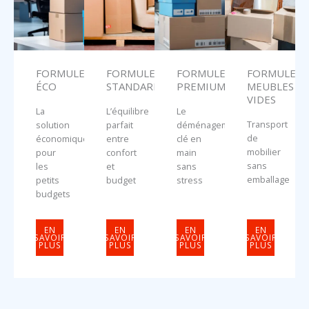
FORMULE
FORMULE
FORMULE
FORMULE
ÉCO
STANDARD
PREMIUM
MEUBLES
VIDES
La
L’équilibre
Le
Transport
solution
parfait
déménagement
de
économique
entre
clé en
mobilier
pour
confort
main
sans
les
et
sans
emballage
petits
budget
stress
budgets
EN
EN
EN
EN
SAVOIR
SAVOIR
SAVOIR
SAVOIR
PLUS
PLUS
PLUS
PLUS