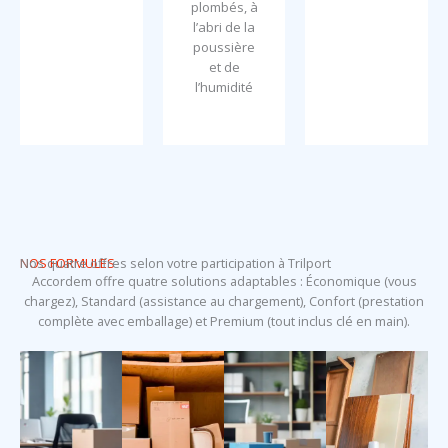
plombés, à
l’abri de la
poussière
et de
l’humidité
NOS FORMULES
Nos quatre offres selon votre participation à Trilport
Accordem offre quatre solutions adaptables : Économique (vous
chargez), Standard (assistance au chargement), Confort (prestation
complète avec emballage) et Premium (tout inclus clé en main).